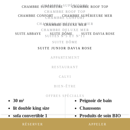
CHAMBRE SUPÉRIEURE
CHAMBRE SUPÉRIEURE
CHAMBRE ROOF TOP
CHAMBRE ROOF TOP
CHAMBRE CONFORT
CHAMBRE SUPÉRIEURE MER
CHAMBRE CONFORT
CHAMBRE SUPÉRIEURE MER
CHAMBRE DELUXE MER
CHAMBRE DELUXE MER
SUITE ABBAYE
SUITE DÔME
SUITE DAVIA ROSE
SUITES N°5 ET N°11
SUITE DÔME
SUITE JUNIOR DAVIA ROSE
APPARTEMENT
RESTAURANT
Prestations dans la suite Davia Rose de l'Hôtel
CALVI
L'Abbaye de Calvi
BIEN-ÊTRE
OFFRES SPÉCIALES
30 m²
Peignoir de bain
lit double king size
Chaussons
sofa convertible 1
Produits de soin BIO
personne
TV connecée
RÉSERVER
APPELER